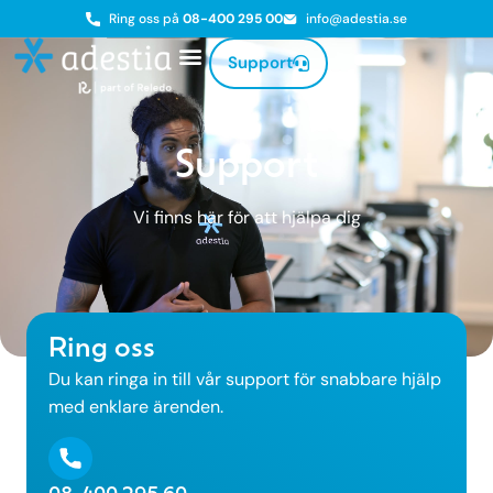
Ring oss på
08-400 295 00
info@adestia.se
Support
Support
Vi finns här för att hjälpa dig
Ring oss
Du kan ringa in till vår support för snabbare hjälp
med enklare ärenden.