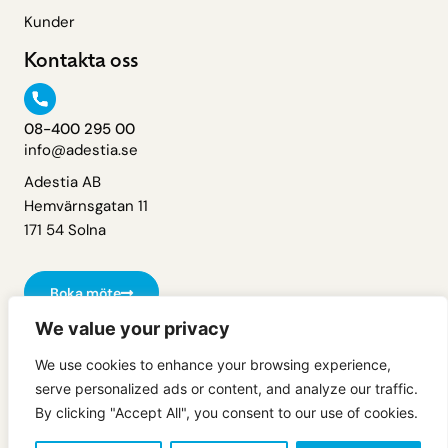
Kunder
Kontakta oss
08-400 295 00
info@adestia.se
Adestia AB
Hemvärnsgatan 11
171 54 Solna
Boka möte
We value your privacy
Support
We use cookies to enhance your browsing experience,
serve personalized ads or content, and analyze our traffic.
By clicking "Accept All", you consent to our use of cookies.
Copyright Adestia AB
Integritetspolicy