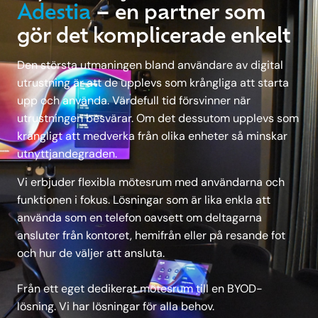
Adestia
– en partner som
gör det komplicerade enkelt
Den största utmaningen bland användare av digital
utrustning är att de upplevs som krångliga att starta
upp och använda. Värdefull tid försvinner när
utrustningen besvärar. Om det dessutom upplevs som
krångligt att medverka från olika enheter så minskar
utnyttjandegraden.
Vi erbjuder flexibla mötesrum med användarna och
funktionen i fokus. Lösningar som är lika enkla att
använda som en telefon oavsett om deltagarna
ansluter från kontoret, hemifrån eller på resande fot
och hur de väljer att ansluta.
Från ett eget dedikerat mötesrum till en BYOD-
lösning. Vi har lösningar för alla behov.