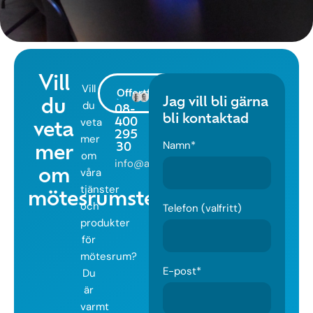
Vill
Vill
Offertförfrågan
Jag vill bli gärna
du
du
08-
bli kontaktad
veta
400
veta
295
mer
Namn*
30
mer
om
info@adestia.se
våra
om
tjänster
mötesrumsteknik?
och
Telefon (valfritt)
produkter
för
mötesrum?
E-post*
Du
är
varmt