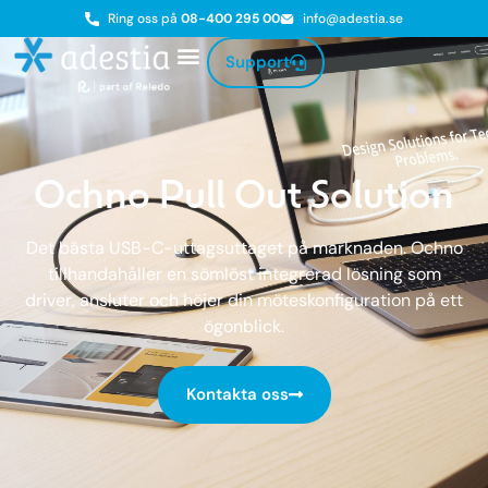
Ring oss på
08-400 295 00
info@adestia.se
Support
Ochno Pull Out Solution
Det bästa USB-C-uttagsuttaget på marknaden. Ochno
tillhandahåller en sömlöst integrerad lösning som
driver, ansluter och höjer din möteskonfiguration på ett
ögonblick.
Kontakta oss