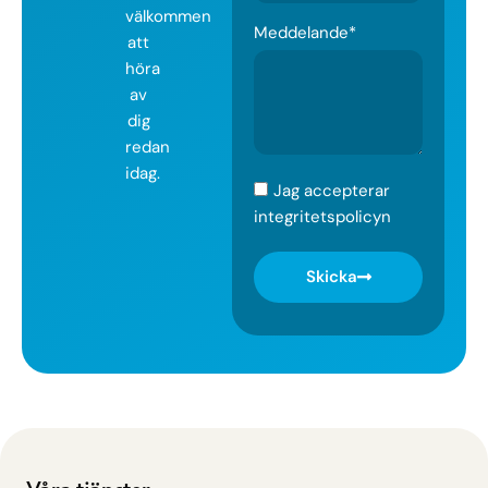
välkommen
Meddelande*
att
höra
av
dig
redan
idag.
Jag accepterar
integritetspolicyn
Skicka