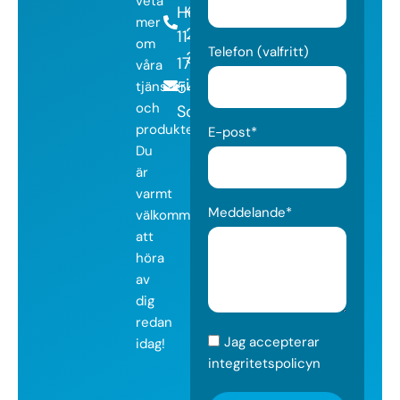
veta
400
Hemvärnsgatan
mer
295
11
om
Telefon (valfritt)
30
171
våra
info@adestia.se
54
tjänster
och
Solna
produkter?
E-post*
Du
är
varmt
Meddelande*
välkommen
att
höra
av
dig
redan
Jag accepterar
idag!
integritetspolicyn