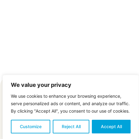
We value your privacy
Våra tjänster
We use cookies to enhance your browsing experience,
serve personalized ads or content, and analyze our traffic.
Mötesrumsteknik
By clicking "Accept All", you consent to our use of cookies.
SmartOffice
LED-väggar – Storbildskärmar
Customize
Reject All
Accept All
Informationsskärmar